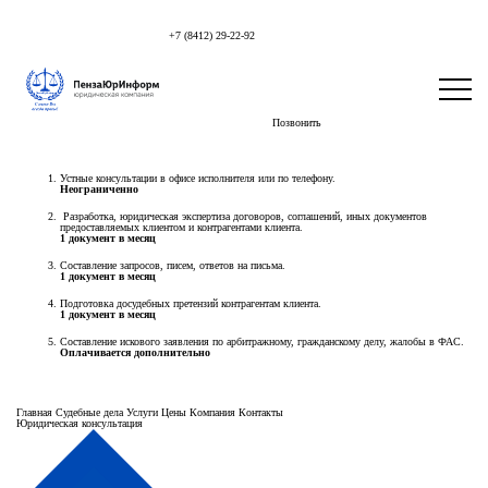
+7 (8412) 29-22-92
Пакет «Старт»
Позвонить
Пакет обслуживания «Старт»
— Ежемесячная абонентская плата
5 000 руб.
Услуги, включенные в тарифный план:
Устные консультации в офисе исполнителя или по телефону.
Неограниченно
Разработка, юридическая экспертиза договоров, соглашений, иных документов
предоставляемых клиентом и контрагентами клиента.
1 документ в месяц
Составление запросов, писем, ответов на письма.
1 документ в месяц
Подготовка досудебных претензий контрагентам клиента.
1 документ в месяц
Составление искового заявления по арбитражному, гражданскому делу, жалобы в ФАС.
Оплачивается дополнительно
Главная
Судебные дела
Услуги
Цены
Компания
Контакты
Юридическая консультация