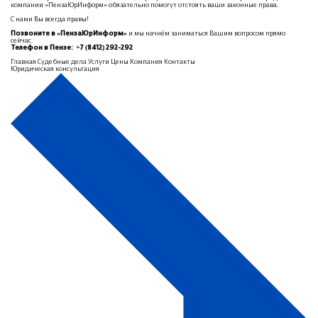
компании «ПензаЮрИнформ» обязательно помогут отстоять ваши законные права.
С нами Вы всегда правы!
Позвоните в «ПензаЮрИнформ»
и мы начнём заниматься Вашим вопросом прямо
сейчас.
Телефон в Пензе: +7 (8412) 292-292
Главная
Судебные дела
Услуги
Цены
Компания
Контакты
Юридическая консультация