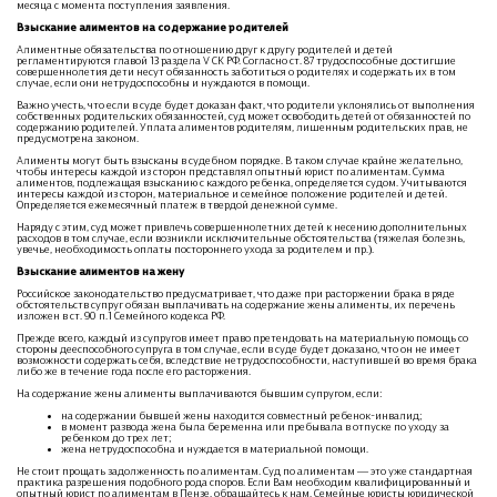
месяца с момента поступления заявления.
Взыскание алиментов на содержание родителей
Алиментные обязательства по отношению друг к другу родителей и детей
регламентируются главой 13 раздела V СК РФ. Согласно ст. 87 трудоспособные достигшие
совершеннолетия дети несут обязанность заботиться о родителях и содержать их в том
случае, если они нетрудоспособны и нуждаются в помощи.
Важно учесть, что если в суде будет доказан факт, что родители уклонялись от выполнения
собственных родительских обязанностей, суд может освободить детей от обязанностей по
содержанию родителей. Уплата алиментов родителям, лишенным родительских прав, не
предусмотрена законом.
Алименты могут быть взысканы в судебном порядке. В таком случае крайне желательно,
чтобы интересы каждой из сторон представлял опытный юрист по алиментам. Сумма
алиментов, подлежащая взысканию с каждого ребенка, определяется судом. Учитываются
интересы каждой из сторон, материальное и семейное положение родителей и детей.
Определяется ежемесячный платеж в твердой денежной сумме.
Наряду с этим, суд может привлечь совершеннолетних детей к несению дополнительных
расходов в том случае, если возникли исключительные обстоятельства (тяжелая болезнь,
увечье, необходимость оплаты постороннего ухода за родителем и пр.).
Взыскание алиментов на жену
Российское законодательство предусматривает, что даже при расторжении брака в ряде
обстоятельств супруг обязан выплачивать на содержание жены алименты, их перечень
изложен в ст. 90 п.1 Семейного кодекса РФ.
Прежде всего, каждый из супругов имеет право претендовать на материальную помощь со
стороны дееспособного супруга в том случае, если в суде будет доказано, что он не имеет
возможности содержать себя, вследствие нетрудоспособности, наступившей во время брака
либо же в течение года после его расторжения.
На содержание жены алименты выплачиваются бывшим супругом, если:
на содержании бывшей жены находится совместный ребенок-инвалид;
в момент развода жена была беременна или пребывала в отпуске по уходу за
ребенком до трех лет;
жена нетрудоспособна и нуждается в материальной помощи.
Не стоит прощать задолженность по алиментам. Суд по алиментам — это уже стандартная
практика разрешения подобного рода споров. Если Вам необходим квалифицированный и
опытный юрист по алиментам в Пензе, обращайтесь к нам. Семейные юристы юридической