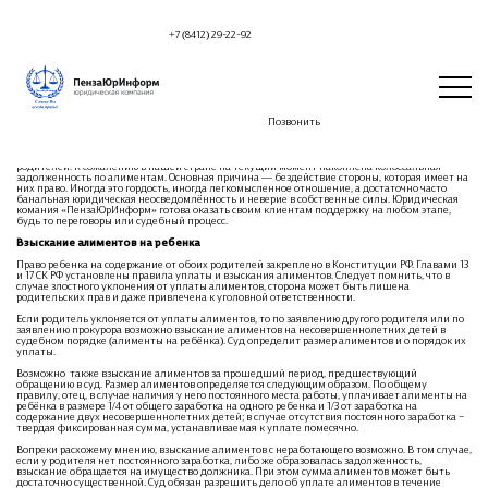
+7 (8412) 29-22-92
Алименты
Позвонить
Российское законодательство предусматривает два порядка уплаты алиментов: по
соглашению сторон либо по решению суда. Стоит помнить, что существует несколько видов
алиментов: алименты на ребёнка, алименты на супругу, алименты на содержание
родителей. К сожалению в нашей стране на текущий момент накоплена колоссальная
задолженность по алиментам. Основная причина — бездействие стороны, которая имеет на
них право. Иногда это гордость, иногда легкомысленное отношение, а достаточно часто
банальная юридическая неосведомлённость и неверие в собственные силы. Юридическая
комания «ПензаЮрИнформ» готова оказать своим клиентам поддержку на любом этапе,
будь то переговоры или судебный процесс.
Взыскание алиментов на ребенка
Право ребенка на содержание от обоих родителей закреплено в Конституции РФ. Главами 13
и 17 СК РФ установлены правила уплаты и взыскания алиментов. Следует помнить, что в
случае злостного уклонения от уплаты алиментов, сторона может быть лишена
родительских прав и даже привлечена к уголовной ответственности.
Если родитель уклоняется от уплаты алиментов, то по заявлению другого родителя или по
заявлению прокурора возможно взыскание алиментов на несовершеннолетних детей в
судебном порядке (алименты на ребёнка). Суд определит размер алиментов и о порядок их
уплаты.
Возможно также взыскание алиментов за прошедший период, предшествующий
обращению в суд. Размер алиментов определяется следующим образом. По общему
правилу, отец, в случае наличия у него постоянного места работы, уплачивает алименты на
ребёнка в размере 1/4 от общего заработка на одного ребенка и 1/3 от заработка на
содержание двух несовершеннолетних детей; в случае отсутствия постоянного заработка –
твердая фиксированная сумма, устанавливаемая к уплате помесячно.
Вопреки расхожему мнению, взыскание алиментов с неработающего возможно. В том случае,
если у родителя нет постоянного заработка, либо же образовалась задолженность,
взыскание обращается на имущество должника. При этом сумма алиментов может быть
достаточно существенной. Суд обязан разрешить дело об уплате алиментов в течение