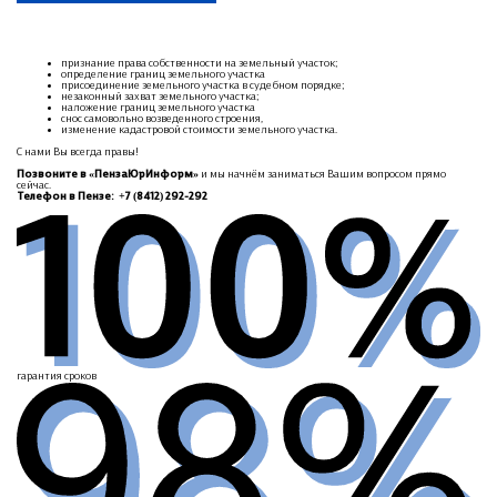
признание права собственности на земельный участок;
определение границ земельного участка
присоединение земельного участка в судебном порядке;
незаконный захват земельного участка;
наложение границ земельного участка
снос самовольно возведенного строения,
изменение кадастровой стоимости земельного участка.
С нами Вы всегда правы!
Позвоните в «ПензаЮрИнформ»
и мы начнём заниматься Вашим вопросом прямо
сейчас.
Телефон в Пензе: +7 (8412) 292-292
гарантия сроков