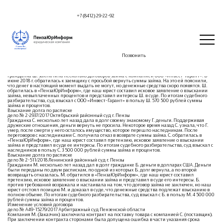
+7 (8412) 29-22-92
Судебная практика
Позвонить
За годы работы наши юристы участвовали в более 500 судебных процессах. Здесь мы
публикуем некоторые судебные практики последних лет:
Взыскание долга с ООО «Инвест-Гарант»
дело № 2-1963/2018 Ленинский районный суд г. Пензы
Гражданка Ш. заключила несколько договоров займа с компанией ООО «Инвест-Гарант». В
июне 2018 г. обратилась к заемщику с просьбой вернуть суммы займа. На это ей пояснили,
что денег в настоящий момент выдать не могут, но денежные средства скоро появятся. Ш.
обратилась в «ПензаЮрИнформ», где наш юрист составил исковое заявление о взыскании
займа, невыплаченных процентов и представил интересы Ш. в суде. По итогам судебного
разбирательства, суд взыскал с ООО «Инвест-Гарант» в пользу Ш. 570 500 рублей суммы
займа и процентов.
Взыскание долга по расписке
дело № 2-2937/2017 Октябрьский районный суд г. Пензы
Гражданка С. несколько лет назад дала в долг своему знакомому Г. деньги. Поддерживая
дружеские отношения, деньги вернуть не просила. Некоторое время назад С. узнала, что Г.
умер, после смерти у него осталось имущество, которое перешло наследникам. После
переговоров с наследниками С. получила отказ в возврате суммы займа. С. обратилась в
«ПензаЮрИнформ», где наш юрист составил претензию, исковое заявление о взыскании
займа и представил в суде ее интересы. По итогам судебного разбирательства, суд взыскал с
наследников в пользу С. 3 500 000 рублей суммы займа и процентов.
Взыскание долга по расписке
дело № 2-511/2018 Ленинский районный суд г. Пензы
Гражданин М. несколько лет назад дал в долг гражданке Б. деньги в долларах США. Деньги
были переданы по двум распискам, по одной из которых Б. долг вернула, а по второй
возвращать отказалась. М. обратился в «ПензаЮрИнформ», где наш юрист составил
претензию, исковое заявление о взыскании займа и представил в суде его интересы. Б.
против требований возражала и настаивала на том, что договор займа не заключен, но наш
юрист отстоял позицию М. и доказал в суде, что денежные средства подлежат взысканию в
полном объеме. По итогам судебного разбирательства, суд взыскал с Б. в пользу М. 4 500 000
рублей суммы займа и процентов.
Изменение условий договора
дело № А49-15279/2017 Арбитражный суд Пензенской области
Компания М. (Заказчик) заключила контракт на поставку товара с компанией С. (поставщик).
При заключении контракта сторонами была допущена ошибка в части указания срока