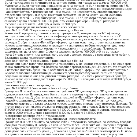
была произведена на личный счет директора компании продавца в размере 100 000 руб.
Материалы были поставлены ненадлежащего качества и не были приняты компанией Л.,
но директор продавца деньги возвращать отказался. Л. обратилась в «ПензаЮрИнформ», где
наш юрист составил исковое заявление о взыскании неосновательного обогащения и
представил интересы Л. В суде. По итогам рассмотрения дела юрист нашей компании
отстоял интересы Л. и суд вынес решение о взыскании с директора продавца суммы
основного долга в размере 100 000 руб., процентов в размере 9 300 руб., расходов по
госпошлине в размере 3 200 руб., а всего 112 500 руб.
Защита прав продавца мебели в деле по иску покупателя
дело № 2-1612/2017 Первомайский районный суд г. Пензы
Компания С. продала кухонный гарнитур гражданке О., которая спустя 3 (Три) месяца
эксплуатации мебели обнаружила на фасаде гарнитура недостатки. В связи с этим О.
обратилась в суд с иском к С. о взыскании денежных средств за мебель, неустойки и прочих
расходов. С. обратилась в «ПензаЮрИнформ», где наш юрист подготовил возражения на
исковое заявление, договорился о проведении экспертизы мебельного гарнитура, помог
сформировать для С. позицию по делу и представил интересы С. в суде. По итогам
рассмотрения дела компания С. смогла сэкономить более 100 000 руб. на выплатах
потребителю и получила возможность взыскать все свои расходы с производителя мебели.
Взыскание долга по договору займа
дело № 2-1657/2017 Первомайский районный суд г. Пензы
Гражданин У. дал в долг под проценты гражданину В. Денежные средства. В. В течение срок
займа выплачивал проценты, но когда подошел срок отдавать деньги, делать это отказался
и перестал платить проценты. У. обратился в «ПензаЮрИнформ», где наш юрист составил
исковое заявление о взыскании денежных средств по договору займа, рассчитал сумму
подлежащих взысканию процентов и прочих расходов. По итогам рассмотрения дела суд
взыскал в пользу У. сумму долга в размере 250 000 руб. и проценты в размере 460 000 руб., а
всего 710 000 руб.
Взыскание неустойки с застройщика
дело № 2-2698/2017 Ленинский районный суд г. Пензы
Гражданка Д . приобрела у компании застройщика "П" две квартиры. "П" дом во время не
сдал, в связи с чем Д. вынуждена была отложить переезд и дополнительное время жить в
съемной квартире. Д. обратилась за консультацией в «ПензаЮрИнформ», где наш юрист
подробно разъяснил Д., что она имеет право взыскать с "П" неустойку за пропуск срока
передачи квартиры, а также составил исковое заявление и представил интересы Д. в суде. По
итогам рассмотрения дела суд вынес решение о взыскании в пользу Д. неустойки в размере
815 000 руб. за каждую квартиру, а всего 1 630 000 руб., компенсацию морального вреда в
размере 7000 руб., и штраф в размере 818 500 руб., а всего 2 455 500 руб.
Расторжение договора купли-продажи дома
дело № 2-605/2017 Пензенский районный суд Пензенской области
Гражданка Д. в 1995 г. заключила договор купли-продажи жилого дома, по которому продала
свой дом гражданину П., который с ней не рассчитался. После заключения сделки стороны
зарегистрировали переход права собственности на дом, но П. устно разрешил Д проживать в
доме до оплаты стоимости дома. Д. прожила в доме более 20 лет после его продажи П., но он
так деньги за него и не выплатил, самостоятельные попытки признать договор купли-