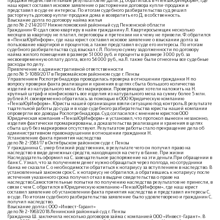
продажи недействительным результатов не дали. Д. обратилась в «ПензаЮрИнформ», где
наш юрист составил исковое заявление о расторжении договора купли-продажи и
представил в суде ее интересы. По итогам судебного разбирательства суд решил
расторгнуть договор купли-продажи дома и возвратить его Д. в собственность.
Взыскание долга по договору найма жилья
дело № 2-214/2017 Нижнеломовский районный суд Пензенской области
Гражданин Ф. сдал свою квартиру в найм гражданину Л. Квартиросъемщик несколько
месяцев за квартиру не платил, переговоры и претензии ни к чему не привели. Ф. обратился
в «ПензаЮрИнформ», где наш юрист составил исковое заявление о взыскании долга за
пользование квартирой и процентов, а также представил в суде его интересы. По итогам
судебного разбирательства суд взыскал с Л. Полную сумму задолженности по договору
найма жилого помещения в размере 51 000 руб. и проценты в размере 3 000 руб. за
несвоевременную оплату долга, всего 54 000 руб., на Л. также были отнесены все судебные
расходы по делу.
Привлечение к административной ответственности
дело № 5-1089/2017 в Первомайском районном суде г. Пензы
Управлением Роспотребнадзора проводилась проверка в отношении гражданки Н по
вопросу проверки факта реализации и хранения в целях сбыта большого количества
изделий из натурального меха без маркировки. Проверяющие хотели наложить на Н.
крупный штраф и конфисковать все изделия из натурального меха на сумму более 5 млн.
рублей.Н. своевременно обратилась за помощью в ООО Юридическую компанию
«ПензаЮрИнформ». Юристы нашей организации взяли ситуацию под контроль.В результате
тщательной работы до суда и в ходе судебного разбирательства юристы нашей компании
опровергли все доводы Роспотребнадзора. Суд согласился с мнением юристов ООО
Юридическая компания «ПензаЮрИнформ» и установил, что протокол вынесен незаконно,
изделия фактически промаркированы, а доказательства реализации и хранения в целях
сбыта шуб без маркировки отсутствуют. Результатом работы стало прекращение дела об
административном правонарушении в отношении гражданки Н.
Установление факта принятия наследства
дело № 2-3581/17 в Октябрьском районном суде г. Пензы
У гражданина С. умер близкий родственник, в результате чего он получил право на
наследство в виде денежных средств, находящихся на счету в банке. При жизни
Наследодатель оформил на С. завещательное распоряжение на эти деньги.При обращении в
банк С. Узнал, что за получением денег нужно обращаться через полгода, но сотрудники
банка не сказали С. о необходимости обратиться к нотариусу за вступлением в наследство. В
установленный законом срок С. к нотариусу не обратился, а обратившись к нотариусу после
истечения указанного срока получил отказ в выдаче свидетельства о праве на
наследство.Самостоятельные попытки по получению наследства результатов не принесли, в
связи с чем С. обратился в Юридическую компанию «ПензаЮрИнформ», где наш юрист
составил заявление об установлении факта принятия наследства и представил интересы С.
в суде. По итогам судебного разбирательства заявление было удовлетворено и гражданин С.
получил наследство.
Взыскание долга с ООО «Инвест-Гарант»
дело № 2-1963/2018 Ленинский районный суд г. Пензы
Гражданка Ш. заключила несколько договоров займа с компанией ООО «Инвест-Гарант». В