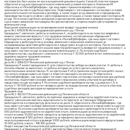
поставки (он был указан не как в аукционной документации). Узнав об этом поставщик
обратился в суд для принудительного изменений условий контракта. Компания М.
обратилась в «ПензаЮрИнформ», где наш юрист проанализировал ситуацию,
законодательство и судебную практику. Переговорил с поставщиком с согласовал условия
дополнительного соглашения к договору, а также подал в суд заявление о прекращении
производства по делу в связи с урегулированием ситуации, а также представил интересы М.
в суде. По итогам судебного заседания и рассмотрения заявления и доводов нашего юриста,
суд оставил заявление поставщика без рассмотрения, а стороны мирно урегулировали
возникший спор.
Взыскание компенсации за несвоевременный возврат трудовой книжки
дело № 2-679/2018 Железнодорожный районный суд г. Пензы
Гражданин Г. уволился с работы из компании А., но работодатель не пожелал вовремя в
момент увольнения вернуть Г. его трудовую книжку, на письменные обращения Г.
работодатель не реагировал. Г. обратился в «ПензаЮрИнформ», где наш юрист составил
обращение к работодателю и исковое заявление о взыскании компенсации за
неправомерные действия работодателя и представил в суде его интересы. После получения
обращения, подготовленного нашим юристов работодатель возвратил трудовую книжку Г., а
наш юрист настоял в суде на взыскании компенсации с А. По итогам судебного
разбирательства, суд взыскал с компании А в пользу Г. 70 000 рублей в счет компенсации за
задержку выдачи трудовой книжки.
Защита прав потребителя
дело № 2-3284/2017 Ленинский районный суд г. Пензы
Гражданин Р. нанял гражданина Н. для строительства забора на своем участке. Н. работы в
полном объеме не выполнил, те работы которые он успел сделать оказались
выполненными некачественно. Н. на претензии Р. об устранении недостатков работ сказал,
что ничего переделывать не будет и перестал выходить на контакт. Р. обратился в
«ПензаЮрИнформ», где наш юрист составил претензию, согласовал назначение досудебной
экспертизы, подготовил исковое заявление о взыскании суммы убытков по договору и
представил в суде интересы Р. По итогам судебного разбирательства, суд взыскал с Н. в
пользу У. 110 000 рублей в счет возврата денег за недоделанные работы, оплаты убытков,
судебных расходов, расходов на юридические услуги.
Трудовой спор
дело № 2-182/2017 Лунинский районный суд Пензенской области
Гражданин К. уволился с работы по причине задержки и невыплаты заработной платы, на
момент увольнения имелась задолженность по зарплате за 5 месяцев. Обращения к
работодателю и в прокуратуру результата не дали. К. обратился в «ПензаЮрИнформ», где
наш юрист составил исковое заявление о взыскании задолженности и представил в суде его
интересы. По итогам судебного разбирательства суд взыскал с работодателя в пользу К. 120
000 рублей задолженности по заработной плате, компенсацию за неиспользованный
отпуск в сумме 55 000 рублей, проценты за просрочку оплаты задолженности по заработной
плате в размере 8 500 рублей, проценты за просрочку выплаты компенсации за
неиспользованный отпуск в размере 3 000 рублей, компенсацию морального вреда в сумме
10 000 рублей, а всего – 196 500 рублей
Раздел имущества Колышлейский районный суд Пензенской области
Гражданин А. и Гражданка Н. в 2014 г. расторгли брак. Спустя почти 3 года гражданка Н.