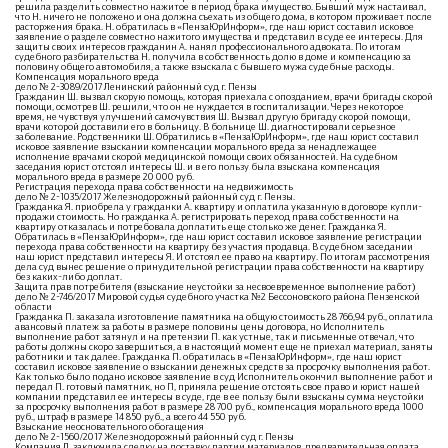
решила разделить совместно нажитое в период брака имущество. Бывший муж настаивал,
что Н. ничего не положено и она должна съехать из общего дома, в котором проживает после
расторжения брака. Н. обратилась в «ПензаЮрИнформ», где наш юрист составил исковое
заявление о разделе совместно нажитого имущества и представил в суде ее интересы. Для
защиты своих интересов гражданин А. нанял профессионального адвоката. По итогам
судебного разбирательства Н. получила в собственность долю в доме и компенсацию за
половину общего автомобиля, а также взыскала с бывшего мужа судебные расходы.
Компенсация морального вреда
дело № 2-3089/2017 Ленинский районный суд г. Пензы
Гражданин Ш. вызвал скорую помощь, которая приехала с опозданием, врачи бригады скорой
помощи, осмотрев Ш. решили, что он не нуждается в госпитализации. Через некоторое
время, не чувствуя улучшений самочувствия Ш. Вызвал другую бригаду скорой помощи,
врачи которой доставили его в больницу. В больнице Ш. диагностировали серьезное
заболевание. Родственники Ш. Обратились в «ПензаЮрИнформ», где наш юрист составил
исковое заявление взыскании компенсации морального вреда за ненадлежащее
исполнение врачами скорой медицинской помощи своих обязанностей. На судебном
заседания юрист отстоял интересы Ш. и в его пользу была взыскана компенсация
морального вреда в размере 20 000 руб.
Регистрация перехода права собственности на недвижимость
дело № 2-1035/2017 Железнодорожный районный суд г. Пензы.
Гражданка Я. приобрела у гражданки А. квартиру и оплатила указанную в договоре купли-
продажи стоимость. Но гражданка А. регистрировать переход права собственности на
квартиру отказалась и потребовала доплатить еще столько же денег. Гражданка Я.
Обратилась в «ПензаЮрИнформ», где наш юрист составил исковое заявление регистрации
перехода права собственности на квартиру без участия продавца. В судебном заседании
наш юрист представил интересы Я. И отстоял ее право на квартиру. По итогам рассмотрения
дела суд вынес решение о принудительной регистрации права собственности на квартиру
без каких-либо доплат.
Защита прав потребителя (взыскание неустойки за несвоевременное выполнение работ)
дело № 2-746/2017 Мировой судья судебного участка №2 Бессоновского района Пензенской
области
Гражданка П. заказала изготовление памятника на общую стоимость 28 766,94 руб., оплатила
авансовый платеж за работы в размере половины цены договора, но Исполнитель
выполнение работ затянул и на претензии П. как устные, так и письменные отвечал, что
работы должны скоро завершиться, а в настоящий момент еще не приехал материал, заняты
работники и так далее. Гражданка П. обратилась в «ПензаЮрИнформ», где наш юрист
составил исковое заявление о взыскании денежных средств за просрочку выполнения работ.
Как только было подано исковое заявление в суд Исполнитель окончил выполнение работ и
передал П. готовый памятник, но П, приняла решение отстоять свое право и юрист нашей
компании представил ее интересы в суде, где в ее пользу были взысканы сумма неустойки
за просрочку выполнения работ в размере 28 700 руб., компенсация морального вреда 1000
руб., штраф в размере 14 850 руб., а всего 44 550 руб.
Взыскание неосновательного обогащения
дело № 2-1560/2017 Железнодорожный районный суд г. Пензы
Компания Л. заключила сделку на поставку партии материалов, предварительная оплата