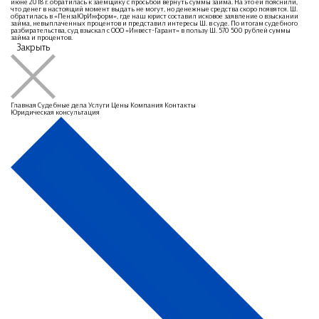
июне 2018 г. обратилась к заемщику с просьбой вернуть суммы займа. На это ей пояснили,
что денег в настоящий момент выдать не могут, но денежные средства скоро появятся. Ш.
обратилась в «ПензаЮрИнформ», где наш юрист составил исковое заявление о взыскании
займа, невыплаченных процентов и представил интересы Ш. в суде. По итогам судебного
разбирательства, суд взыскал с ООО «Инвест-Гарант» в пользу Ш. 570 500 рублей суммы
займа и процентов.
Закрыть
Главная
Судебные дела
Услуги
Цены
Компания
Контакты
Юридическая консультация